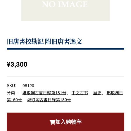
旧唐書校勘記 附旧唐書逸文
¥
3,300
SKU：
98120
分类：
琳琅閣古書目録第181号
、
中文古书
、
歴史
、
琳琅満目
第160号
、
琳琅閣古書目録第180号
加入购物车