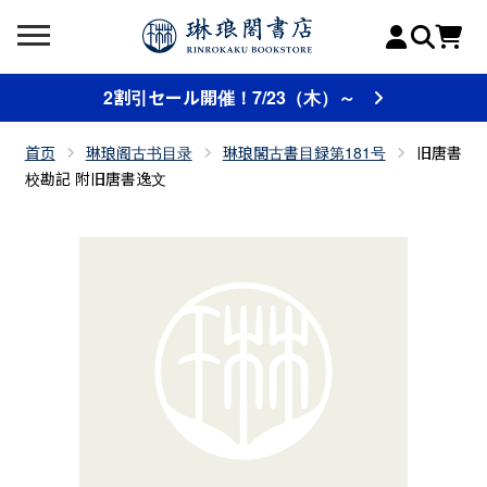
2割引セール開催！7/23（木）～
首页
琳琅阁古书目录
琳琅閣古書目録第181号
旧唐書
校勘記 附旧唐書逸文