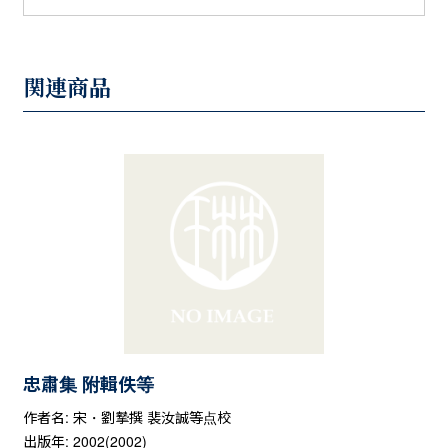
関連商品
忠肅集 附輯佚等
作者名: 宋・劉摯撰 裴汝誠等点校
出版年: 2002(2002)