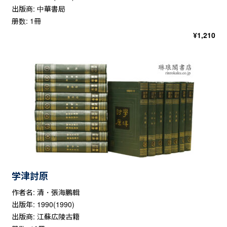
出版商: 中華書局
册数: 1冊
¥
1,210
学津討原
作者名: 清・張海鵬輯
出版年: 1990(1990)
出版商: 江蘇広陵古籍