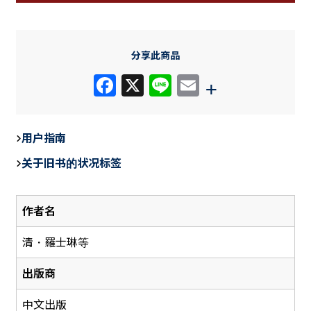
分享此商品
F
X
Li
E
+
a
n
m
c
e
ail
用户指南
e
关于旧书的状况标签
b
o
作者名
o
k
清・羅士琳等
出版商
中文出版