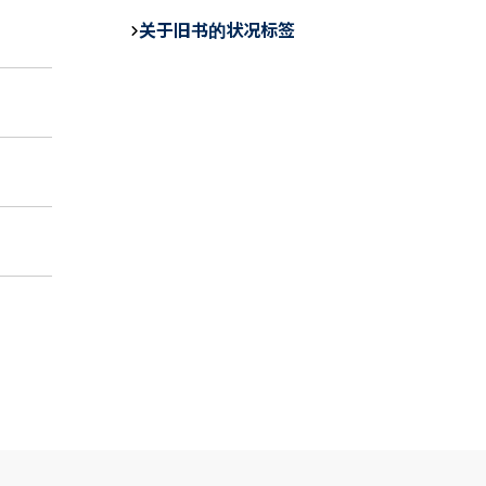
b
关于旧书的状况标签
o
o
k