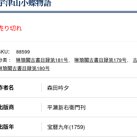
宇津山小蝶物語
売り切れ
SKU：
88599
分类：
琳琅閣古書目録第181号
、
琳琅閣古書目録第179号
、
琳琅閣古書目録第180号
作者名
森田吟夕
出版商
平瀬新右衛門刊
出版年
宝暦九年(1759)