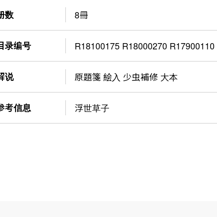
册数
8冊
目录编号
R18100175 R18000270 R17900110
解说
原題箋 絵入 少虫補修 大本
参考信息
浮世草子