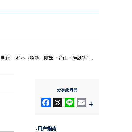
古典籍
、
和本（物語・随筆・音曲・演劇等）
、
分享此商品
F
X
Li
E
+
a
n
m
c
e
ail
e
用户指南