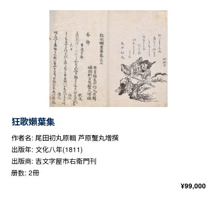
狂歌嬾葉集
作者名: 尾田初丸原輯 芦原蟹丸増撰
出版年: 文化八年(1811)
出版商: 吉文字屋市右衛門刊
册数: 2冊
¥
99,000