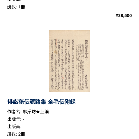
册数: 1冊
¥
38,500
俳諧秘伝麓路集 全毛伝附録
作者名: 麻斤坊★上編
出版年: -
出版商: -
册数: 2冊