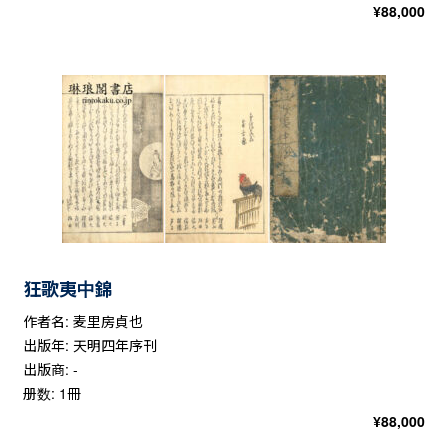
¥
88,000
狂歌夷中錦
作者名: 麦里房貞也
出版年: 天明四年序刊
出版商: -
册数: 1冊
¥
88,000