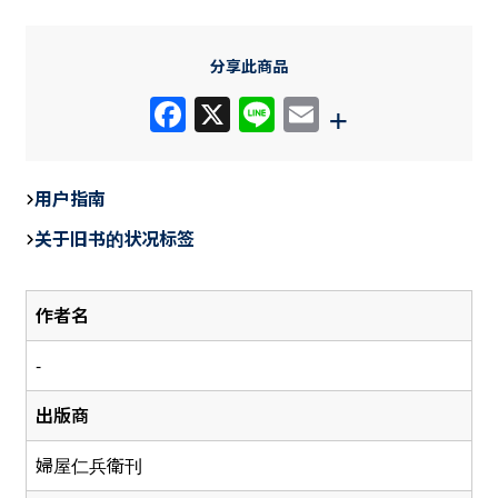
分享此商品
F
X
Li
E
+
a
n
m
c
e
ail
用户指南
e
关于旧书的状况标签
b
o
作者名
o
k
-
出版商
婦屋仁兵衛刊