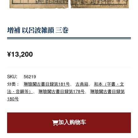
増補 以呂波雑韻 三巻
¥
13,200
SKU：
56219
分类：
琳琅閣古書目録第181号
、
古典籍
、
和本（字書・文
法・音韻等）
、
琳琅閣古書目録第178号
、
琳琅閣古書目録第
180号
加入购物车