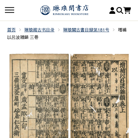
首页
琳琅阁古书目录
琳琅閣古書目録第181号
増補
以呂波雑韻 三巻