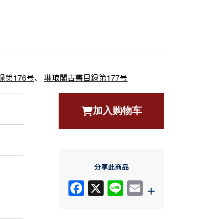
第176号
、
琳琅閣古書目録第177号
加入购物车
分享此商品
F
X
Li
E
+
a
n
m