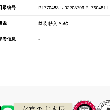
目录编号
R17704831 J02203799 R17604811
解说
線装 帙入 A5線
参考信息
-