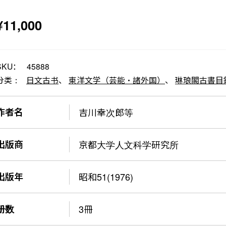
¥
11,000
SKU：
45888
分类：
日文古书
、
東洋文学（芸能・諸外国）
、
琳琅閣古書目録
作者名
吉川幸次郎等
出版商
京都大学人文科学研究所
出版年
昭和51(1976)
册数
3冊