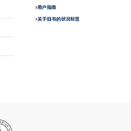
c
e
ail
e
用户指南
b
关于旧书的状况标签
o
o
k