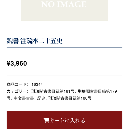
魏書 注疏本二十五史
¥
3,960
商品コード:
16344
カテゴリー:
琳琅閣古書目録第181号
、
琳琅閣古書目録第179
号
、
中文書古書
、
歴史
、
琳琅閣古書目録第180号
カートに入れる