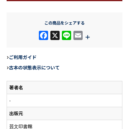
この商品をシェアする
F
X
Li
E
+
a
n
m
c
e
ail
ご利用ガイド
e
古本の状態表示について
b
o
著者名
o
k
-
出版元
芸文印書館