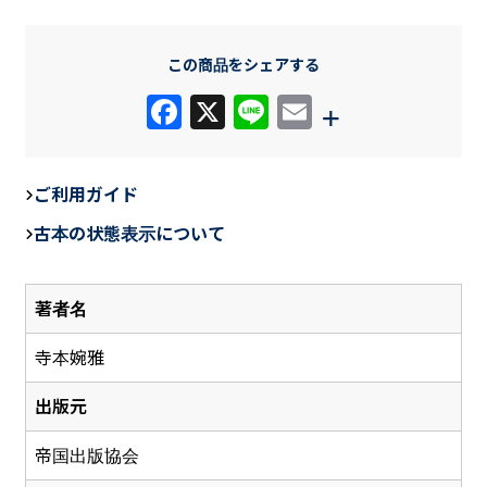
この商品をシェアする
F
X
Li
E
+
a
n
m
c
e
ail
ご利用ガイド
e
古本の状態表示について
b
o
著者名
o
k
寺本婉雅
出版元
帝国出版協会