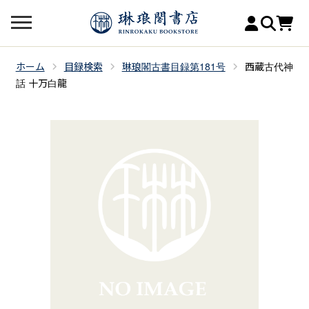
ホーム
目録検索
琳琅閣古書目録第181号
西蔵古代神
話 十万白龍