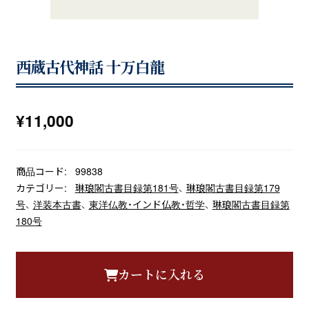
西蔵古代神話 十万白龍
¥
11,000
商品コード:
99838
カテゴリー:
琳琅閣古書目録第181号
、
琳琅閣古書目録第179
号
、
洋装本古書
、
東洋仏教・インド仏教・哲学
、
琳琅閣古書目録第
180号
カートに入れる