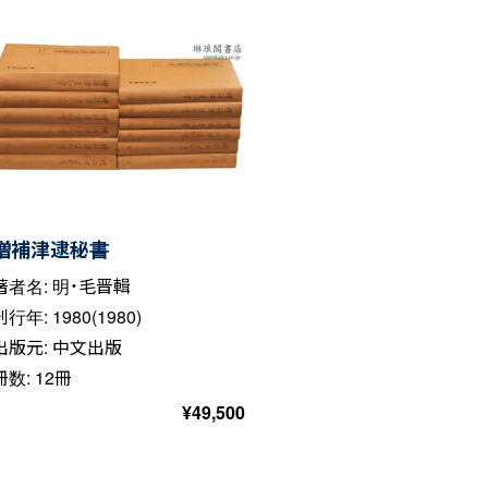
増補津逮秘書
著者名: 明・毛晋輯
刊行年: 1980(1980)
出版元: 中文出版
冊数: 12冊
¥
49,500