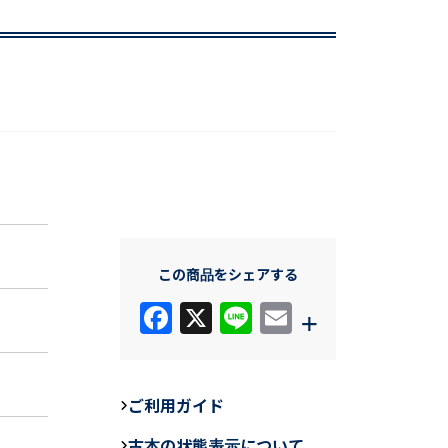
この商品をシェアする
F
X
Li
E
+
a
n
m
c
e
ail
e
ご利用ガイド
b
古本の状態表示について