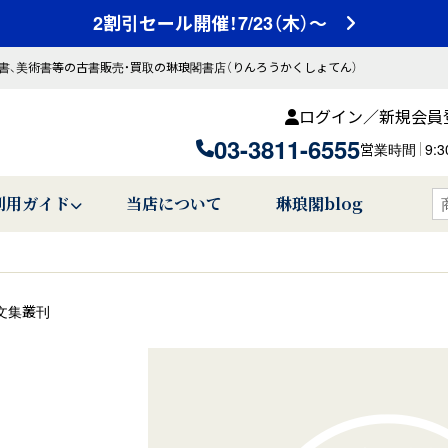
2割引セール開催！7/23（木）～
書、美術書等の古書販売・買取の琳琅閣書店（りんろうかくしょてん）
ログイン／新規会員
03-3811-6555
営業時間
9:
利用ガイド
当店について
琳琅閣blog
文集叢刊