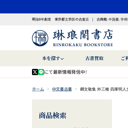
明治8年創業 東京都文京区の古書店 | 古典籍、中国書、学術
本を探す
古書買取
ご
にて最新情報発信中！
ホーム
中文書古書
胡文敬集 外三種 四庫明人
商品検索