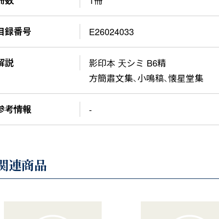
目録番号
E26024033
解説
影印本 天シミ B6精
方簡肅文集、小鳴稿、懐星堂集
参考情報
-
関連商品