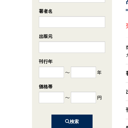
著者名
出版元
刊行年
～
年
価格帯
～
円
検索