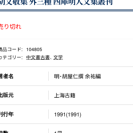
胡文敬集 外三種 四庫明人文集叢刊
売り切れ
商品コード:
104805
カテゴリー:
中文書古書
、
文学
著者名
明・胡屋仁撰 余祐編
出版元
上海古籍
刊行年
1991(1991)
冊数
1冊