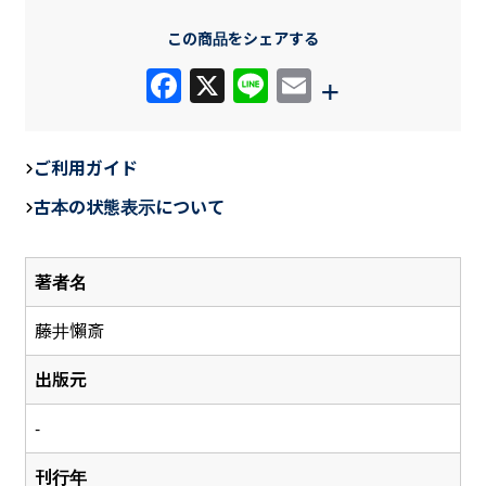
この商品をシェアする
F
X
Li
E
+
a
n
m
c
e
ail
ご利用ガイド
e
古本の状態表示について
b
o
著者名
o
k
藤井懶斎
出版元
-
刊行年