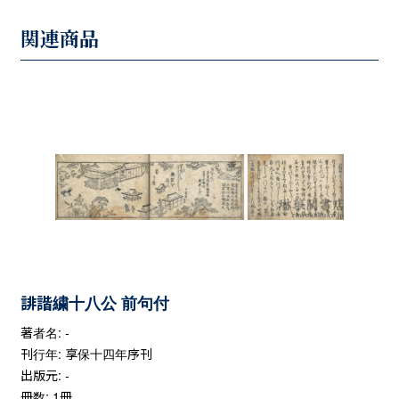
関連商品
誹諧繍十八公 前句付
著者名: -
刊行年: 享保十四年序刊
出版元: -
冊数: 1冊