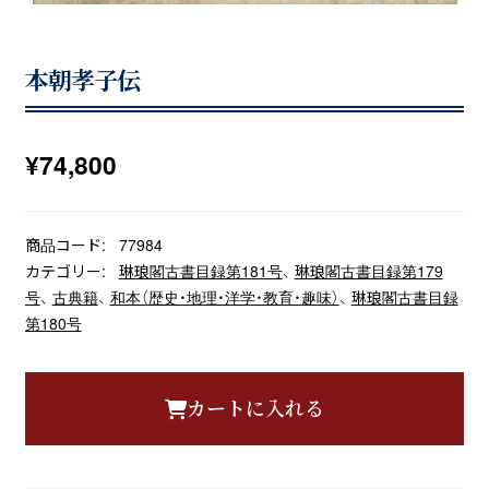
本朝孝子伝
¥
74,800
商品コード:
77984
カテゴリー:
琳琅閣古書目録第181号
、
琳琅閣古書目録第179
号
、
古典籍
、
和本（歴史・地理・洋学・教育・趣味）
、
琳琅閣古書目録
第180号
カートに入れる