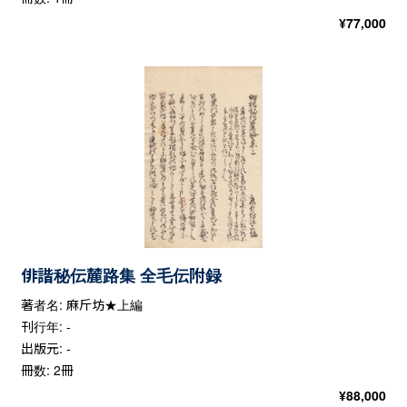
¥
77,000
俳諧秘伝麓路集 全毛伝附録
著者名: 麻斤坊★上編
刊行年: -
出版元: -
冊数: 2冊
¥
88,000