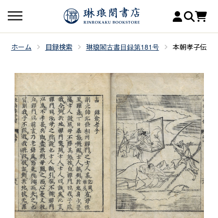
ホーム
目録検索
琳琅閣古書目録第181号
本朝孝子伝