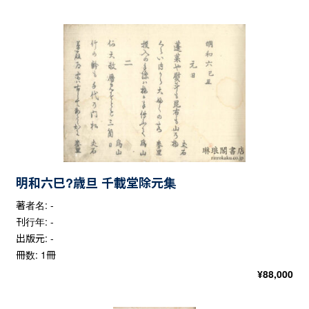
明和六巳?歳旦 千載堂除元集
著者名: -
刊行年: -
出版元: -
冊数: 1冊
¥
88,000