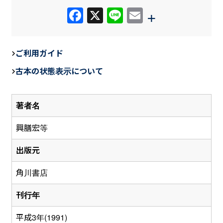
F
X
Li
E
+
a
n
m
c
e
ail
ご利用ガイド
e
古本の状態表示について
b
o
著者名
o
k
興膳宏等
出版元
角川書店
刊行年
平成3年(1991)