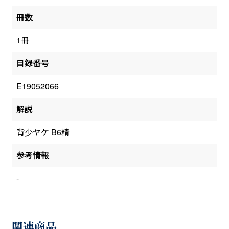
冊数
1冊
目録番号
E19052066
解説
背少ヤケ B6精
参考情報
-
関連商品