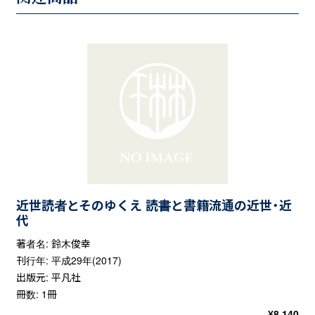
近世読者とそのゆくえ 読書と書籍流通の近世・近
代
著者名: 鈴木俊幸
刊行年: 平成29年(2017)
出版元: 平凡社
冊数: 1冊
¥
8,140