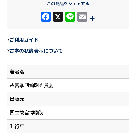
この商品をシェアする
F
X
Li
E
+
a
n
m
c
e
ail
ご利用ガイド
e
古本の状態表示について
b
o
著者名
o
k
故宮季刊編輯委員会
出版元
国立故宮博物院
刊行年