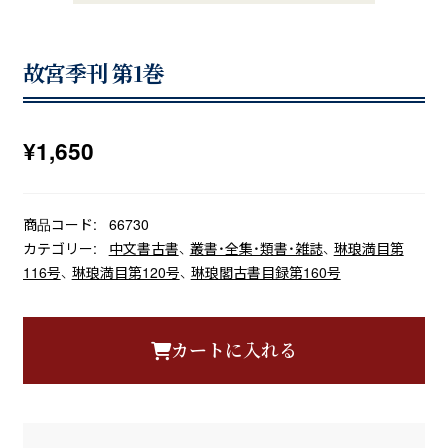
故宮季刊 第1巻
¥
1,650
商品コード:
66730
カテゴリー:
中文書古書
、
叢書・全集・類書・雑誌
、
琳琅満目第
116号
、
琳琅満目第120号
、
琳琅閣古書目録第160号
カートに入れる