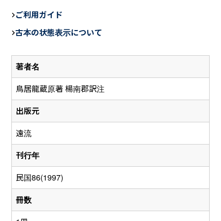
c
e
ail
ご利用ガイド
e
古本の状態表示について
b
o
著者名
o
k
鳥居龍蔵原著 楊南郡訳注
出版元
遠流
刊行年
民国86(1997)
冊数