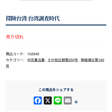
探険台湾 台湾調査時代
売り切れ
商品コード:
102945
カテゴリー:
中文書古書
、
その他目録第250号
、
琳琅満目第160
号
この商品をシェアする
F
X
Li
E
+
a
n
m