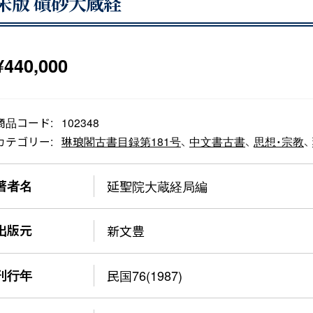
宋版 磧砂大蔵経
¥
440,000
商品コード:
102348
カテゴリー:
琳琅閣古書目録第181号
、
中文書古書
、
思想・宗教
、
著者名
延聖院大蔵経局編
出版元
新文豊
刊行年
民国76(1987)