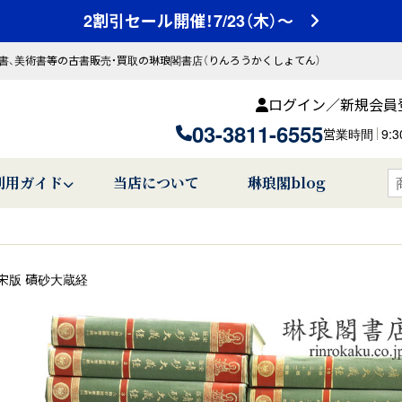
2割引セール開催！7/23（木）～
書、美術書等の古書販売・買取の琳琅閣書店（りんろうかくしょてん）
ログイン／新規会員
03-3811-6555
営業時間
9:
利用ガイド
当店について
琳琅閣blog
宋版 磧砂大蔵経