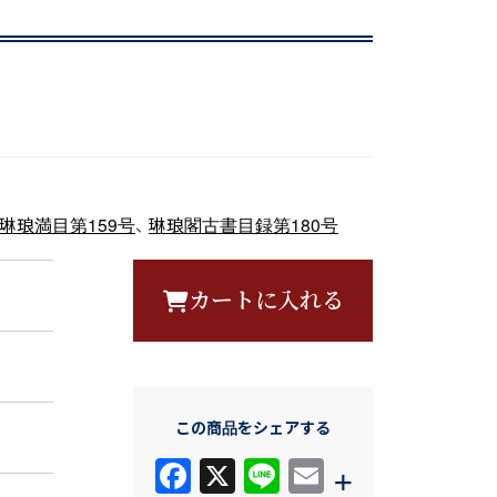
琳琅満目第159号
、
琳琅閣古書目録第180号
カートに入れる
この商品をシェアする
F
X
Li
E
+