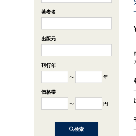
著者名
出版元
刊行年
～
年
価格帯
～
円
検索