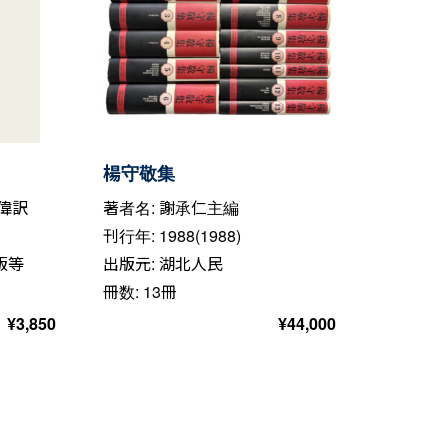
楊守敬集
善偉訳
著者名: 謝承仁主編
刊行年: 1988(1988)
版等
出版元: 湖北人民
冊数: 13冊
¥
3,850
¥
44,000