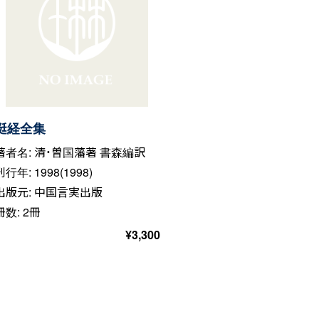
挺経全集
著者名: 清・曽国藩著 書森編訳
刊行年: 1998(1998)
出版元: 中国言実出版
冊数: 2冊
¥
3,300