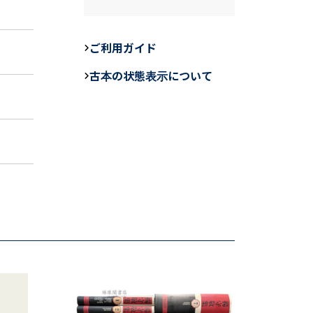
a
n
m
c
e
ail
e
ご利用ガイド
b
古本の状態表示について
o
o
k