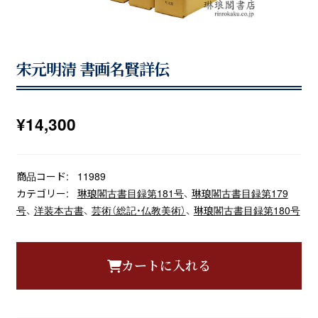
宋元明清 書画名賢詳伝
¥
14,300
商品コード:
11989
カテゴリー:
琳琅閣古書目録第181号
、
琳琅閣古書目録第179
号
、
洋装本古書
、
芸術（総記・仏教美術）
、
琳琅閣古書目録第180号
カートに入れる