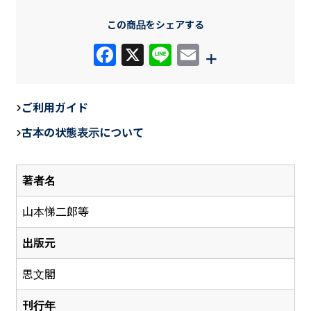
この商品をシェアする
F
X
Li
E
+
a
n
m
c
e
ail
ご利用ガイド
e
古本の状態表示について
b
o
著者名
o
k
山本悌二郎等
出版元
思文閣
刊行年