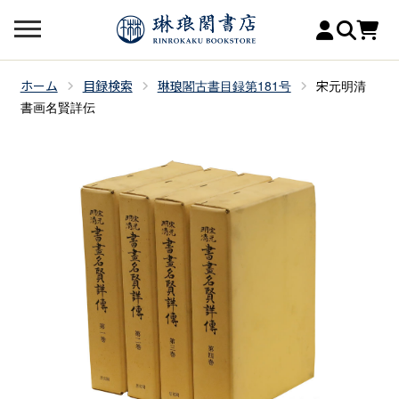
ホーム
目録検索
琳琅閣古書目録第181号
宋元明清
書画名賢詳伝