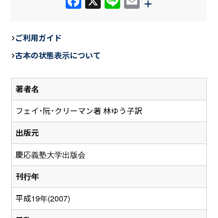
F
X
Li
E
+
a
n
m
c
e
ail
ご利用ガイド
e
古本の状態表示について
b
o
著者名
o
k
フェイ・阮・クリーマン著 林ゆう子訳
出版元
慶応義塾大学出版会
刊行年
平成19年(2007)