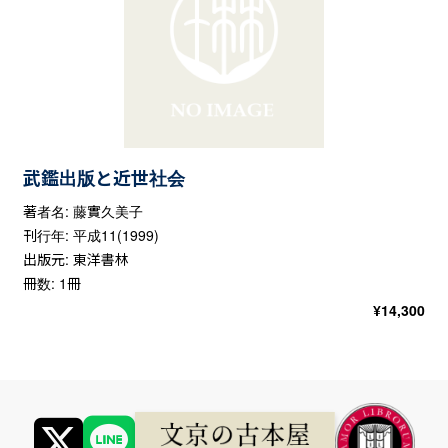
武鑑出版と近世社会
著者名: 藤實久美子
刊行年: 平成11(1999)
出版元: 東洋書林
冊数: 1冊
¥
14,300