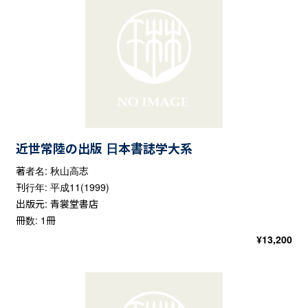
近世常陸の出版 日本書誌学大系
著者名: 秋山高志
刊行年: 平成11(1999)
出版元: 青裳堂書店
冊数: 1冊
¥
13,200