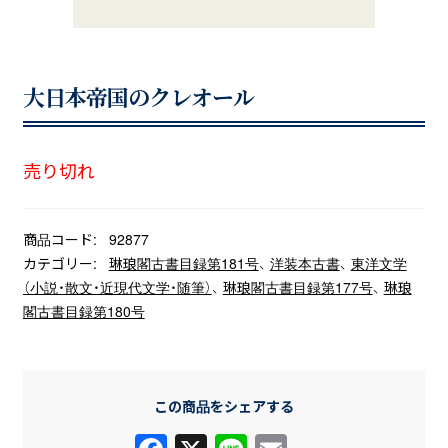
大日本帝国のクレオール
売り切れ
商品コード:
92877
カテゴリー:
琳琅閣古書目録第181号
、
洋装本古書
、
東洋文学
（小説・散文・近現代文学・随筆）
、
琳琅閣古書目録第177号
、
琳琅
閣古書目録第180号
この商品をシェアする