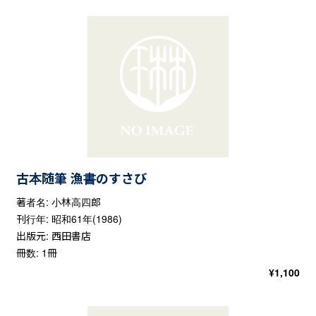
古本随筆 漁書のすさび
著者名: 小林高四郎
刊行年: 昭和61年(1986)
出版元: 西田書店
冊数: 1冊
¥
1,100