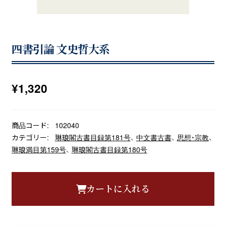
四書引論 文史哲大系
¥
1,320
商品コード:
102040
カテゴリー:
琳琅閣古書目録第181号
、
中文書古書
、
思想・宗教
、
琳琅満目第159号
、
琳琅閣古書目録第180号
カートに入れる