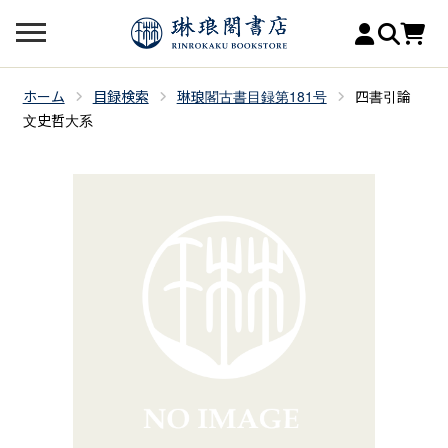
ホーム
目録検索
琳琅閣古書目録第181号
四書引論
文史哲大系