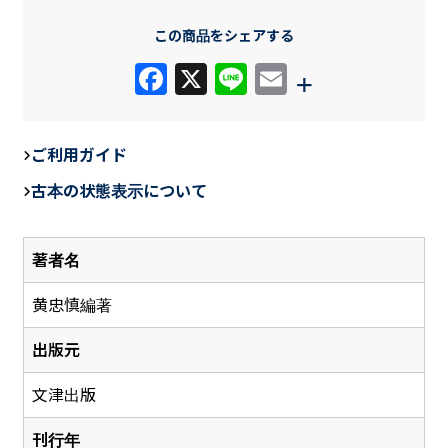
この商品をシェアする
F
X
Li
E
+
a
n
m
c
e
ail
ご利用ガイド
e
古本の状態表示について
b
o
著者名
o
k
黄忠慎編著
出版元
文津出版
刊行年