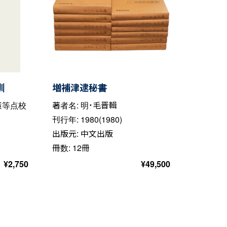
訓
増補津逮秘書
策等点校
著者名: 明・毛晋輯
刊行年: 1980(1980)
出版元: 中文出版
冊数: 12冊
¥
2,750
¥
49,500