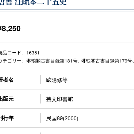
唐書 注疏本二十五史
¥
8,250
商品コード:
16351
カテゴリー:
琳琅閣古書目録第181号
、
琳琅閣古書目録第179号
著者名
欧陽修等
出版元
芸文印書館
刊行年
民国89(2000)