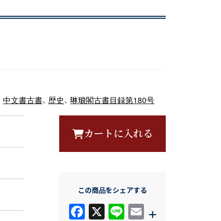
、
中文書古書
、
歴史
、
琳琅閣古書目録第180号
カートに入れる
この商品をシェアする
F
X
Li
E
+