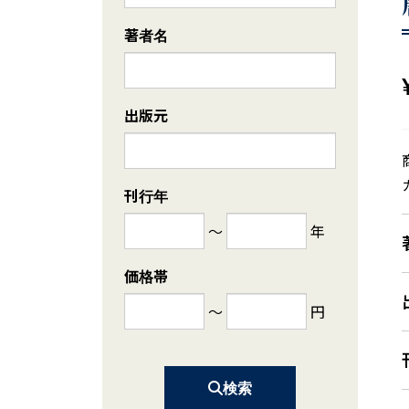
著者名
出版元
刊行年
～
年
価格帯
～
円
検索