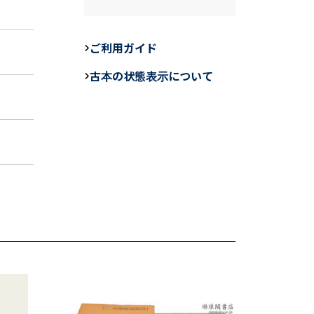
a
n
m
c
e
ail
e
ご利用ガイド
b
古本の状態表示について
o
o
k