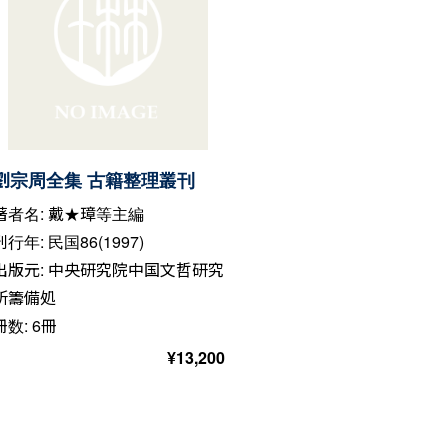
劉宗周全集 古籍整理叢刊
著者名: 戴★璋等主編
刊行年: 民国86(1997)
出版元: 中央研究院中国文哲研究
所籌備処
冊数: 6冊
¥
13,200