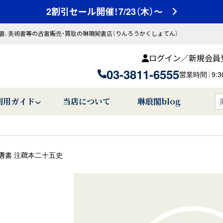
2割引セール開催！7/23（木）～
書、美術書等の古書販売・買取の琳琅閣書店（りんろうかくしょてん）
ログイン／新規会員
03-3811-6555
営業時間
9:
利用ガイド
当店について
琳琅閣blog
唐書 注疏本二十五史