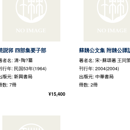
続説郛 四部集要子部
蘇魏公文集 附魏公譚
著者名: 清・陶?纂
著者名: 宋・蘇頌著 王同
刊行年: 民国53年(1964)
刊行年: 2004(2004)
出版元: 新興書局
出版元: 中華書局
冊数: 7冊
冊数: 2冊
¥
15,400