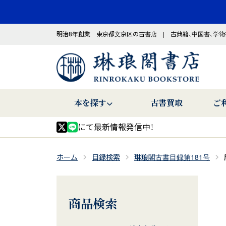
明治8年創業 東京都文京区の古書店 | 古典籍、中国書、学術
本を探す
古書買取
ご
にて最新情報発信中！
ホーム
目録検索
琳琅閣古書目録第181号
商品検索