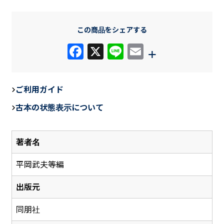
この商品をシェアする
F
X
Li
E
+
a
n
m
c
e
ail
ご利用ガイド
e
古本の状態表示について
b
o
著者名
o
k
平岡武夫等編
出版元
同朋社