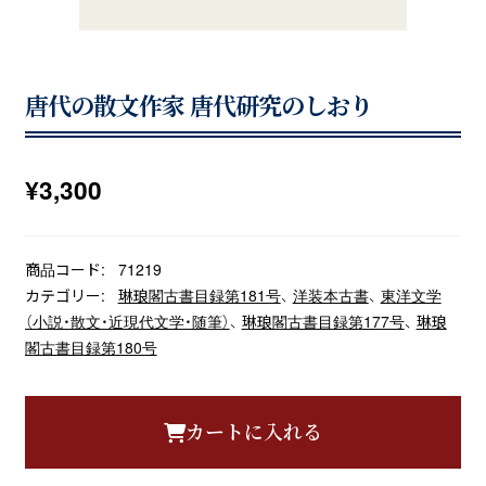
唐代の散文作家 唐代研究のしおり
¥
3,300
商品コード:
71219
カテゴリー:
琳琅閣古書目録第181号
、
洋装本古書
、
東洋文学
（小説・散文・近現代文学・随筆）
、
琳琅閣古書目録第177号
、
琳琅
閣古書目録第180号
カートに入れる