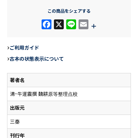
この商品をシェアする
F
X
Li
E
+
a
n
m
c
e
ail
ご利用ガイド
e
古本の状態表示について
b
o
著者名
o
k
清・牛運震撰 魏耕原等整理点校
出版元
三秦
刊行年