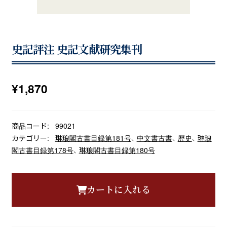
史記評注 史記文献研究集刊
¥
1,870
商品コード:
99021
カテゴリー:
琳琅閣古書目録第181号
、
中文書古書
、
歴史
、
琳琅
閣古書目録第178号
、
琳琅閣古書目録第180号
カートに入れる