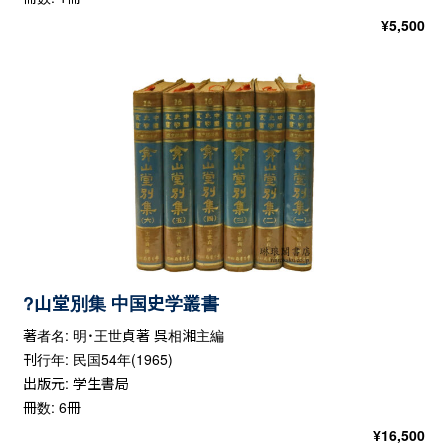
¥
5,500
?山堂別集 中国史学叢書
著者名: 明・王世貞著 呉相湘主編
刊行年: 民国54年(1965)
出版元: 学生書局
冊数: 6冊
¥
16,500