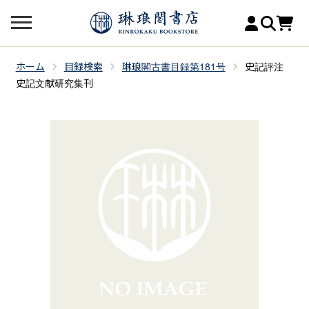
ホーム
目録検索
琳琅閣古書目録第181号
史記評注
史記文献研究集刊