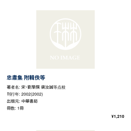
忠肅集 附輯佚等
著者名: 宋・劉摯撰 裴汝誠等点校
刊行年: 2002(2002)
出版元: 中華書局
冊数: 1冊
¥
1,210