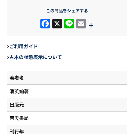
この商品をシェアする
F
X
Li
E
+
a
n
m
c
e
ail
ご利用ガイド
e
古本の状態表示について
b
o
著者名
o
k
潘英編著
出版元
南天書局
刊行年