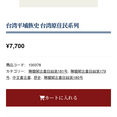
台湾平埔族史 台湾原住民系列
¥
7,700
商品コード:
100378
カテゴリー:
琳琅閣古書目録第181号
、
琳琅閣古書目録第179
号
、
中文書古書
、
歴史
、
琳琅閣古書目録第180号
カートに入れる