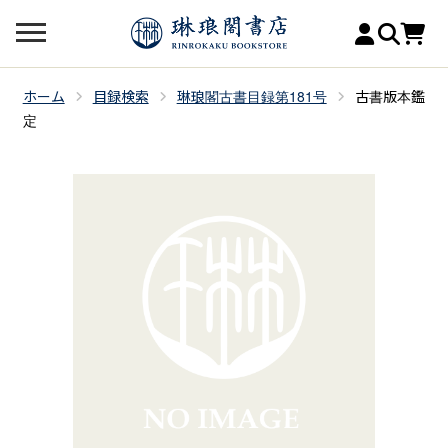
ホーム
目録検索
琳琅閣古書目録第181号
古書版本鑑
定