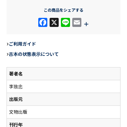
この商品をシェアする
F
X
Li
E
+
a
n
m
c
e
ail
ご利用ガイド
e
古本の状態表示について
b
o
著者名
o
k
李致忠
出版元
文物出版
刊行年