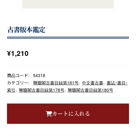
古書版本鑑定
¥
1,210
商品コード:
54318
カテゴリー:
琳琅閣古書目録第181号
、
中文書古書
、
書誌・書目・
索引
、
琳琅閣古書目録第178号
、
琳琅閣古書目録第180号
カートに入れる