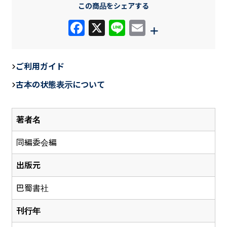
この商品をシェアする
F
X
Li
E
+
a
n
m
c
e
ail
ご利用ガイド
e
古本の状態表示について
b
o
著者名
o
k
同編委会編
出版元
巴蜀書社
刊行年