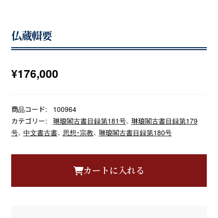
仏蔵輯要
¥
176,000
商品コード:
100964
カテゴリー:
琳琅閣古書目録第181号
、
琳琅閣古書目録第179
号
、
中文書古書
、
思想・宗教
、
琳琅閣古書目録第180号
カートに入れる