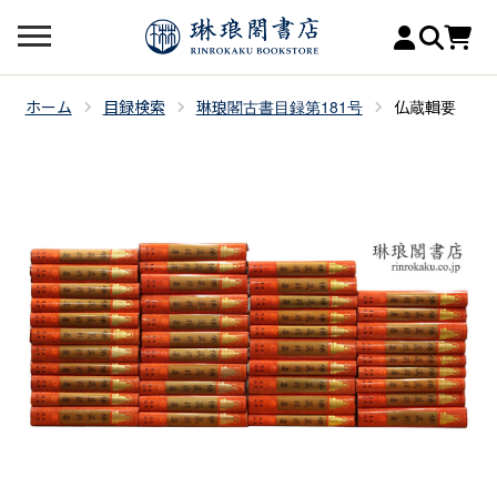
ホーム
目録検索
琳琅閣古書目録第181号
仏蔵輯要