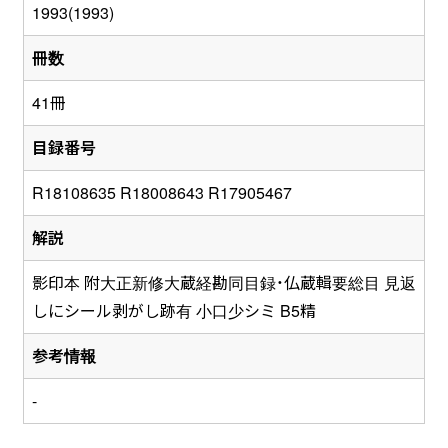
1993(1993)
冊数
41冊
目録番号
R18108635 R18008643 R17905467
解説
影印本 附大正新修大蔵経勘同目録・仏蔵輯要総目 見返
しにシール剥がし跡有 小口少シミ B5精
参考情報
-