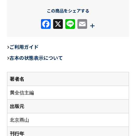
この商品をシェアする
F
X
Li
E
+
a
n
m
c
e
ail
ご利用ガイド
e
古本の状態表示について
b
o
著者名
o
k
黄全信主編
出版元
北京燕山
刊行年