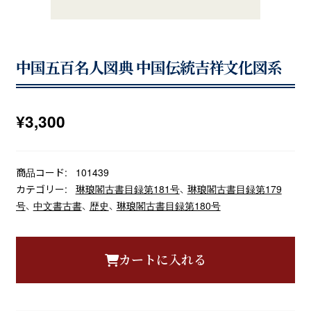
中国五百名人図典 中国伝統吉祥文化図系
¥
3,300
商品コード:
101439
カテゴリー:
琳琅閣古書目録第181号
、
琳琅閣古書目録第179
号
、
中文書古書
、
歴史
、
琳琅閣古書目録第180号
カートに入れる