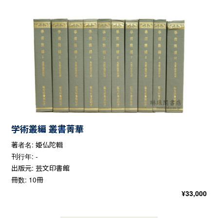
学術叢編 叢書菁華
著者名: 姫仏陀輯
刊行年: -
出版元: 芸文印書館
冊数: 10冊
¥
33,000