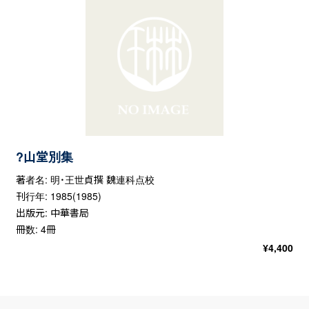
?山堂別集
著者名: 明・王世貞撰 魏連科点校
刊行年: 1985(1985)
出版元: 中華書局
冊数: 4冊
¥
4,400